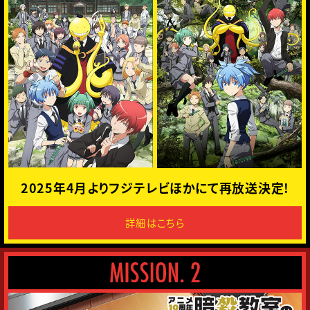
I
O
N
.
1
2025年4月より
フジテレビほかにて再放送決定!
詳細はこちら
M
I