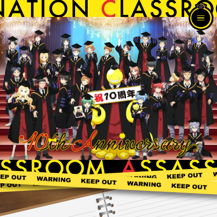
N
E
W
S
A
N
N
I
V
E
R
S
A
R
Y
P
R
O
J
E
C
T
1
.
再
放
送
情
報
2
.
暗
殺
教
室
A
N
N
情
報
3
.
劇
場
版
情
報
C
O
M
M
E
N
T
M
O
V
I
E
G
O
O
D
S
O
F
F
I
C
I
A
L
X