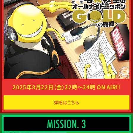
S
S
I
O
N
.
2
2025年8月22日（金）
22時～24時 ON AIR!!
詳細はこちら
M