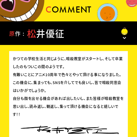
C
O
M
M
E
N
T
松
井
優
征
原
作
かつての学校生活と同じように、暗殺教室がスタートし、そして卒業
したのもついこの間のようです。
有難いことにアニメ10周年で色々とやって頂ける事になりました。
この機会に、集まっても、SNSを介してでも良いし、皆で暗殺同窓会
はいかがでしょうか。
自分も顔を出せる機会があれば出したいし、また皆様が暗殺教室を
思い出し、読み返し、観返し、集って頂ける機会になると嬉しいで
す！！