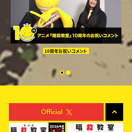
アニ
10周年お祝いコメント
T
Official
O
P