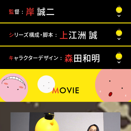
岸
誠
二
監
督
上
江
洲
誠
シ
リ
ー
ズ
構
成
・
脚
本
森
田
和
明
キ
ャ
ラ
ク
タ
ー
デ
ザ
イ
ン
M
O
V
I
E