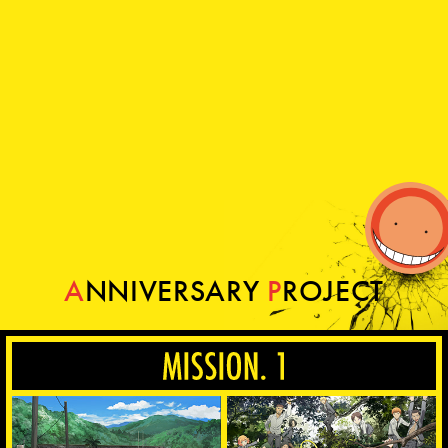
アニメ「暗殺教室」スペシャルイベント“同窓会の時
07
.
17
間”が10月に開催決定！！（2026/7/17更新）
2
0
2
6
『劇場版「暗殺教室」みんなの時間』8月7日（金）より
07
.
02
Prime Video にて独占配信決定！福山潤さんからの
コメントも到着
2
0
2
6
『劇場版「暗殺教室」みんなの時間』溢れるありがとう
04
.
27
の気持ちを込めて……
感謝の入場者特典「これからも“みんな”を忘れない！
アルバム風両面イラストカード」5月1日(金)より配布
決定！
A
N
N
I
V
E
R
S
A
R
Y
P
R
O
J
E
C
T
M
I
S
S