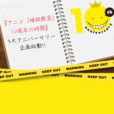
T
O
P
M
O
R
E
N
E
W
S
2
0
2
6