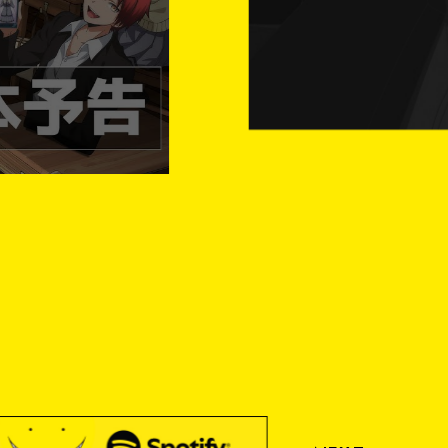
Y
M
O
V
I
E
M
O
V
I
E
入
場
者
特
典
N
T
H
E
A
T
E
R
C
H
A
R
A
C
T
E
R