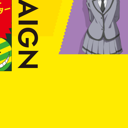
A
I
G
N