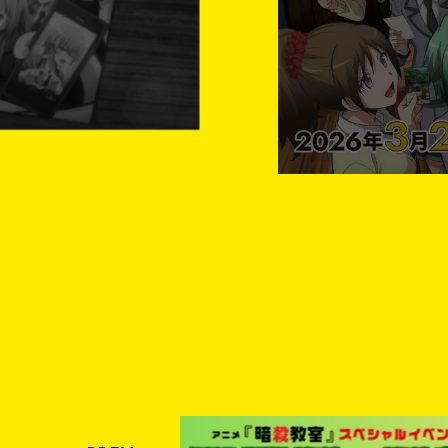
Y
M
O
V
I
E