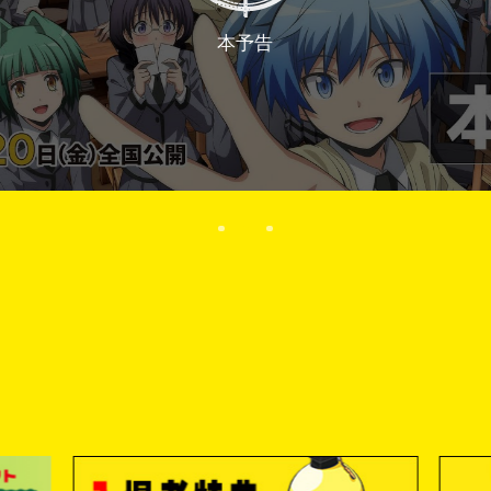
本予告
N
E
W
S
T
I
C
K
E
T
I
N
T
R
O
D
U
C
T
I
O
C
A
S
T
&
S
T
A
F
F