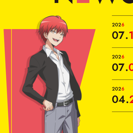
2
0
2
6
07
.
2
0
2
6
07
.
2
0
2
6
04
.