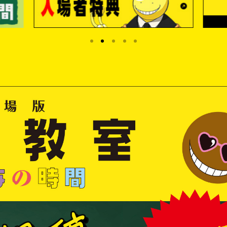
G
O
O
D
S
T
O
P
OFFICIAL