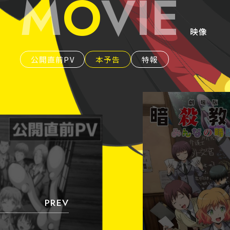
M
O
V
I
E
映像
公開直前PV
本予告
特報
PREV
P
L
A