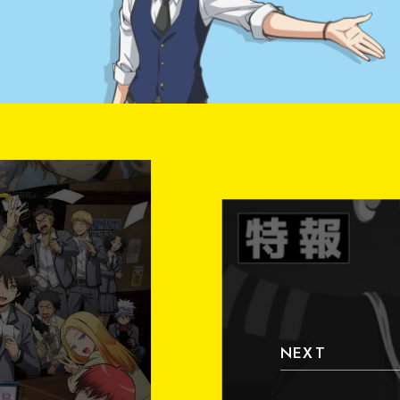
NEXT
P
L
A