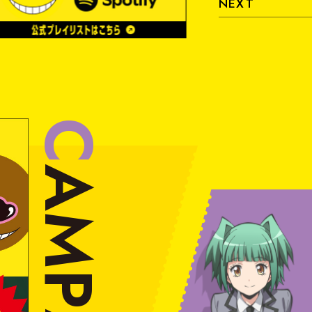
NEXT
B
l
u
-
r
a
y
&
D
V
D
&
C
D
C
OFFICIAL
A
M
P