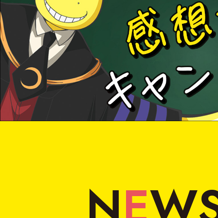
N
E
W