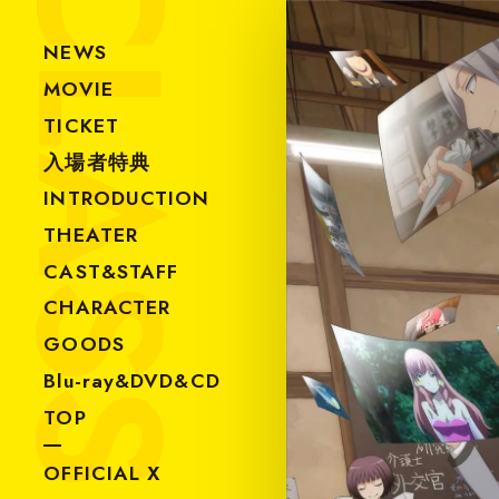
CLASSROOM
NEWS
MOVIE
TICKET
入場者特典
INTRODUCTION
THEATER
CAST&STAFF
CHARACTER
GOODS
Blu-ray&DVD&CD
TOP
OFFICIAL X