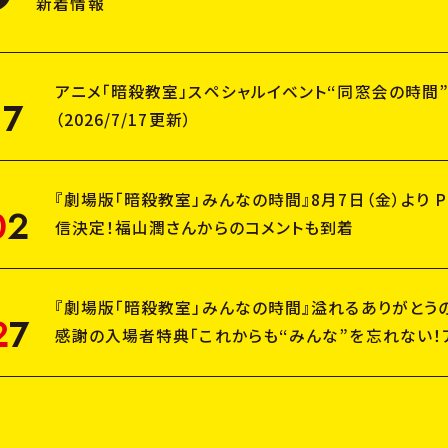
新着情報
アニメ「暗殺教室」スペシャルイベント“同窓会の時間”
1
7
（2026/7/17更新）
『劇場版「暗殺教室」みんなの時間』8月7日（金）より Pri
0
2
信決定！福山潤さんからのコメントも到着
『劇場版「暗殺教室」みんなの時間』溢れるありがとう
2
7
感謝の入場者特典「これからも“みんな”を忘れない！
ード」5月1日(金)より配布決定！