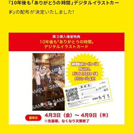
C
A
S
T
&
S
T
A
F
F
『10年後も「ありがとうの時間」デジタルイラストカー
ド』
の配布が決定いたしました！
C
H
A
R
A
C
T
E
R
G
O
O
D
S
B
l
u
-
r
a
y
&
D
V
D
&
C
D
T
O
P
OFFICIAL
OFFICIAL