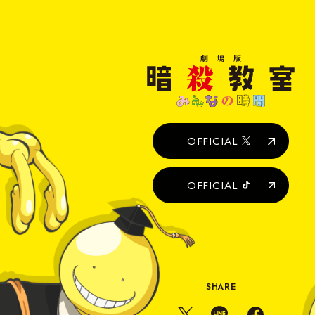
劇
場
版
暗
殺
教
室
OFFICIAL
み
ん
な
OFFICIAL
の
時
間
SHARE