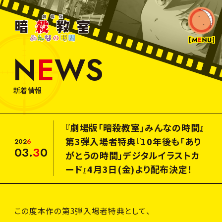
劇
場
版
暗
N
E
W
S
殺
N
E
W
S
教
室
み
M
O
V
I
E
新着情報
ん
な
の
T
I
C
K
E
T
時
『劇場版「暗殺教室」みんなの時間』
間
入
場
者
特
典
第3弾入場者特典『10年後も「あり
2
0
2
6
03.
3
0
がとうの時間」デジタルイラストカ
I
N
T
R
O
D
U
C
T
I
O
N
ード』4月3日(金)より配布決定！
T
H
E
A
T
E
R
この度本作の第3弾入場者特典として、