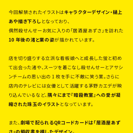
今回解禁されたイラストは
キャラクターデザイン・樋上
あや描き下ろし
となっており、
偶然殺せんせーお気に入りの「居酒屋あずさ」を訪れた
10 年後の渚と業の姿
が描かれています。
店を切り盛りする立派な看板娘へと成長した蛍と初め
て出会った渚や、スーツを着こなし殺せんせーとアサシ
ンチームの思い出の 1 枚を手に不敵に笑う業。さらに
店内のテレビには女優として活躍する茅野カエデが映
り込んでいるなど、
隅々にまで『暗殺教室』への愛が凝
縮された珠玉のイラスト
となっています。
また、
劇場で配られるQRコードカードは「居酒屋あず
さ」の領収書を模したデザイン
。