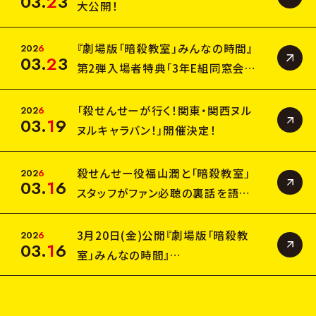
03
.
2
3
大公開！
『劇場版「暗殺教室」みんなの時間』
2
0
2
6
03
.
2
3
第2弾入場者特典「3年E組同窓会イ
ラスト～10年後Ver～台座付きクリ
アカード」3月27日(金)より配布決
「殺せんせーが行く！関東・関西ヌル
2
0
2
6
03
.
1
9
定！
ヌルキャラバン！」開催決定！
殺せんせー役福山潤と「暗殺教室」
2
0
2
6
03
.
1
6
スタッフがファン必聴の裏話を語
る⁉
『劇場版「暗殺教室」みんなの時間』
3月20日(金)公開『劇場版「暗殺教
2
0
2
6
03
.
1
6
公開記念舞台挨拶～裏話の時間～
室」みんなの時間』
開催決定！
3年E組うた担（渚＆茅野＆業＆磯貝
＆前原）による挿入歌「マシンガンと
羅針盤」を使用した公開直前PVが