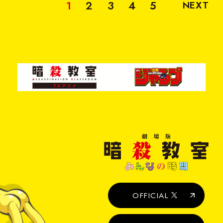
1
2
3
4
5
NEXT
到着！
劇
場
版
暗
殺
教
室
OFFICIAL
み
ん
な