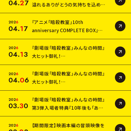
C
A
S
T
&
S
T
A
F
F
04
.
2
7
溢れるありがとうの気持ちを込め
て……
C
H
A
R
A
C
T
E
R
感謝の入場者特典「これからも“み
『アニメ「暗殺教室」10th
2
0
2
6
04
.
1
7
G
O
O
D
S
んな”を忘れない！アルバム風両面
anniversary COMPLETE BOX』上
イラストカード」5月1日(金)より配
巻・下巻
B
l
u
-
r
a
y
&
D
V
D
&
C
D
布決定！
封入特典（アクリルブロック）サイズ
『劇場版「暗殺教室」みんなの時間』
2
0
2
6
04
.
1
3
表記訂正のお知らせ
大ヒット御礼！
T
O
P
3年E組と一緒に写真を撮ろう！スク
リーンで記念撮影タイム実施決定！
『劇場版「暗殺教室」みんなの時間』
2
0
2
6
04
.
0
6
大ヒット御礼！
OFFICIAL
最後の入場者特典「“みんな”に幸
あれ！A6両面イラストカード」4月10
『劇場版「暗殺教室」みんなの時間』
2
0
2
6
03
.
3
0
OFFICIAL
日(金)より配布決定！
第3弾入場者特典『10年後も「あり
がとうの時間」デジタルイラストカー
ド』4月3日(金)より配布決定！
【期間限定】映画本編の冒頭映像を
2
0
2
6