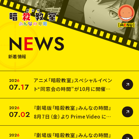
劇
場
版
暗
N
E
W
S
殺
N
E
W
S
教
室
み
M
O
V
I
E
新着情報
ん
な
の
T
I
C
K
E
T
時
間
アニメ「暗殺教室」スペシャルイベン
2
0
2
6
07
.
1
7
入
場
者
特
典
ト“同窓会の時間”が10月に開催決
定！！（2026/7/17更新）
I
N
T
R
O
D
U
C
T
I
O
N
『劇場版「暗殺教室」みんなの時間』
2
0
2
6
07
.
0
2
8月7日（金）より Prime Video にて
T
H
E
A
T
E
R
独占配信決定！福山潤さんからのコ
メントも到着
『劇場版「暗殺教室」みんなの時間』
2
0
2
6